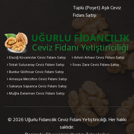
Tüplü (Poşet) Aşılı Ceviz
Fidanı Satışı
Elazığ Kovancılar Ceviz Fidanı Satışı
Artvin Arhavi Ceviz Fidanı Satışı
Tokat Sulusaray Ceviz Fidanı Satışı
Sivas Zara Ceviz Fidanı Satışı
Burdur Gölhisar Ceviz Fidanı Satışı
Amasya Merzifon Ceviz Fidanı Satışı
Sakarya Sapanca Ceviz Fidanı Satışı
Muğla Dalaman Ceviz Fidanı Satışı
© 2026 Uğurlu Fidancılık Ceviz Fidanı Yetiştiriciliği. Her hakkı
saklıdır.