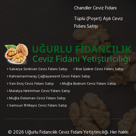
Chandler Ceviz Fidanı
Tüplü (Poşet) Aşılı Ceviz
Fidanı Satışı
Sakarya Serdivan Ceviz Fidanı Satışı
Rize İyidere Ceviz Fidanı Satışı
Kahramanmaraş Çağlayancerit Ceviz Fidanı Satışı
Van Erciş Ceviz Fidanı Satışı
Muğla Bodrum Ceviz Fidanı Satışı
Malatya Hekimhan Ceviz Fidanı Satışı
Muğla Dalaman Ceviz Fidanı Satışı
Samsun 19 Mayıs Ceviz Fidanı Satışı
© 2026 Uğurlu Fidancılık Ceviz Fidanı Yetiştiriciliği. Her hakkı