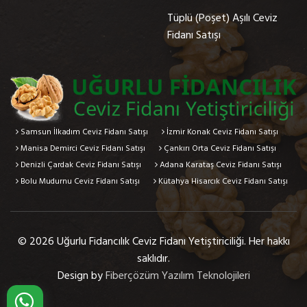
Tüplü (Poşet) Aşılı Ceviz
Fidanı Satışı
Samsun İlkadım Ceviz Fidanı Satışı
İzmir Konak Ceviz Fidanı Satışı
Manisa Demirci Ceviz Fidanı Satışı
Çankırı Orta Ceviz Fidanı Satışı
Denizli Çardak Ceviz Fidanı Satışı
Adana Karataş Ceviz Fidanı Satışı
Bolu Mudurnu Ceviz Fidanı Satışı
Kütahya Hisarcık Ceviz Fidanı Satışı
© 2026 Uğurlu Fidancılık Ceviz Fidanı Yetiştiriciliği. Her hakkı
saklıdır.
Design by
Fiberçözüm Yazılım Teknolojileri