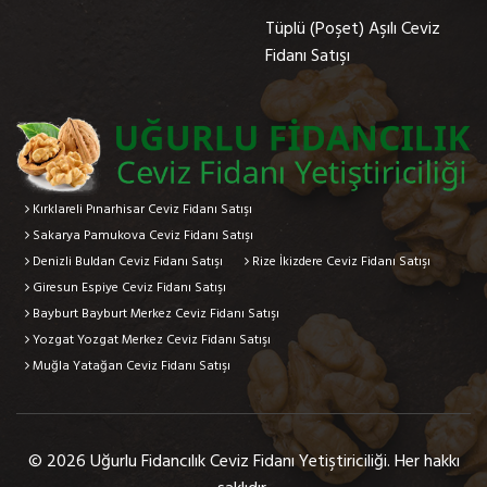
Tüplü (Poşet) Aşılı Ceviz
Fidanı Satışı
Kırklareli Pınarhisar Ceviz Fidanı Satışı
Sakarya Pamukova Ceviz Fidanı Satışı
Denizli Buldan Ceviz Fidanı Satışı
Rize İkizdere Ceviz Fidanı Satışı
Giresun Espiye Ceviz Fidanı Satışı
Bayburt Bayburt Merkez Ceviz Fidanı Satışı
Yozgat Yozgat Merkez Ceviz Fidanı Satışı
Muğla Yatağan Ceviz Fidanı Satışı
© 2026 Uğurlu Fidancılık Ceviz Fidanı Yetiştiriciliği. Her hakkı