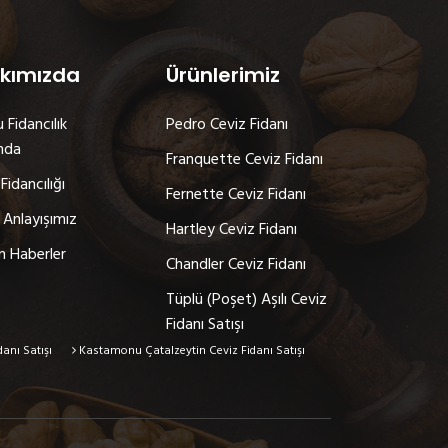
kımızda
Ürünlerimiz
 Fidancılık
Pedro Ceviz Fidanı
nda
Franquette Ceviz Fidanı
Fidancılığı
Fernette Ceviz Fidanı
 Anlayışımız
Hartley Ceviz Fidanı
n Haberler
Chandler Ceviz Fidanı
Tüplü (Poşet) Aşılı Ceviz
Fidanı Satışı
anı Satışı
Kastamonu Çatalzeytin Ceviz Fidanı Satışı