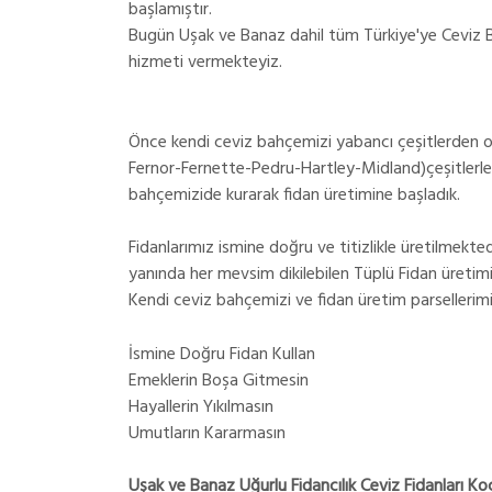
başlamıştır.
Bugün Uşak ve Banaz dahil tüm Türkiye'ye Ceviz B
hizmeti vermekteyiz.
Önce kendi ceviz bahçemizi yabancı çeşitlerden 
Fernor-Fernette-Pedru-Hartley-Midland)çeşitlerle
bahçemizide kurarak fidan üretimine başladık.
Fidanlarımız ismine doğru ve titizlikle üretilmekted
yanında her mevsim dikilebilen Tüplü Fidan üreti
Kendi ceviz bahçemizi ve fidan üretim parsellerimi
İsmine Doğru Fidan Kullan
Emeklerin Boşa Gitmesin
Hayallerin Yıkılmasın
Umutların Kararmasın
Uşak ve Banaz Uğurlu Fidancılık Ceviz Fidanları Koca