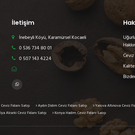
İletişim
Hak
İnebeyli Köyü, Karamürsel Kocaeli
Uğurlu
Hakkı
0 536 734 80 01
Ceviz 
0 507 143 4224
Kalite
Bizde
Ceviz Fidanı Satışı
Aydın Didim Ceviz Fidanı Satışı
Yalova Altınova Ceviz Fid
ya Akseki Ceviz Fidanı Satışı
Konya Hadim Ceviz Fidanı Satışı