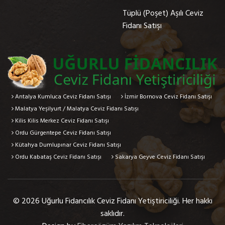
Tüplü (Poşet) Aşılı Ceviz
Fidanı Satışı
Antalya Kumluca Ceviz Fidanı Satışı
İzmir Bornova Ceviz Fidanı Satışı
Malatya Yeşilyurt / Malatya Ceviz Fidanı Satışı
Kilis Kilis Merkez Ceviz Fidanı Satışı
Ordu Gürgentepe Ceviz Fidanı Satışı
Kütahya Dumlupınar Ceviz Fidanı Satışı
Ordu Kabataş Ceviz Fidanı Satışı
Sakarya Geyve Ceviz Fidanı Satışı
© 2026 Uğurlu Fidancılık Ceviz Fidanı Yetiştiriciliği. Her hakkı
saklıdır.